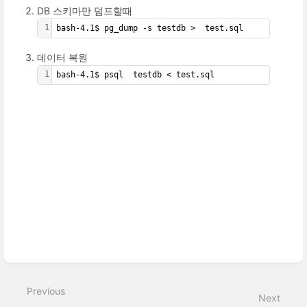
DB 스키마만 덤프할때
1
bash-4.1$ pg_dump -s testdb >  test.sql
데이터 복원
1
bash-4.1$ psql  testdb < test.sql
Enter
section
select
mode
Previous
Next