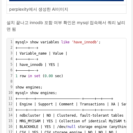
perplexity에서 생성한 AI이미지
설치 끝나고 innodb 포함 여부 확인은 mysql 접속해서 쿼리 날리
면 됨
1
mysql> show variables 
like
'have_innodb'
;
2
+—————+——-+
3
| Variable_name | Value |
4
+—————+——-+
5
| have_innodb | YES |
6
+—————+——-+
7
1
 row 
in
set
 (
0.00
 sec)
8
9
show engines;
10
mysql> show engines;
11
+————+———+—————————————————————-+————–+——+————+
12
| Engine | Support | Comment | Transactions | XA | Savep
13
+————+———+—————————————————————-+————–+——+————+
14
| ndbcluster | NO | Clustered, fault-tolerant tables | 
N
15
| MRG_MYISAM | YES | Collection of identical MyISAM tabl
16
| BLACKHOLE | YES | /dev/
null
 storage engine (anything y
17
| CSV | YES | CSV storage engine | NO | NO | NO |