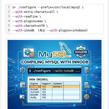
1
$
> ./configure --prefix=/usr/local/mysql \
2
--
with
-extra-charsets=all \
3
--
with
-readline \
4
--
with
-plugins=max \
5
--
with
-charset=utf8 \
6
--
with
-innodb  (혹은 --
with
-plugins=innobase)