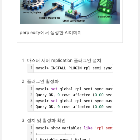
perplexity에서 생성한 AI이미지
마스터 서버 replication 플러그인 설치
1
mysql> INSTALL PLUGIN rpl_semi_sync_master SONA
플러그인 활성화
1
mysql> 
set
 global rpl_semi_sync_master_enabled=
2
Query OK, 
0
 rows affected (
0.00
 sec)
3
mysql> 
set
 global rpl_semi_sync_master_timeout 
4
Query OK, 
0
 rows affected (
0.00
 sec)
설치 및 활성화 확인
1
mysql> show variables 
like
'rpl_semi_sync%'
;
2
+————————————+——-+
3
| Variable_name | Value |