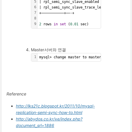
5
| rpl_semi_sync_slave_enabled | 
ON
 |
6
| rpl_semi_sync_slave_trace_level | 
32
 |
7
+———————————+——-+
8
9
2
 rows 
in
set
 (
0.01
 sec)
Master서버와 연결
1
mysql> change master to master_host=
'192.168
Reference
http://lks21c.blogspot.kr/2011/10/mysql-
replication-semi-sync-how-to.html
http://abydos.co.kr/xe/index.php?
document_srl=1886