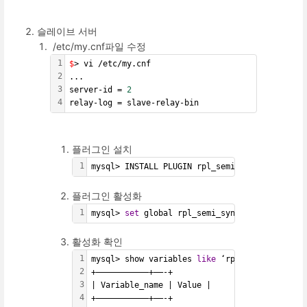
슬레이브 서버
/etc/my.cnf파일 수정
1
$
> vi /etc/my.cnf
2
...
3
server-id = 
2
4
relay-log = slave-relay-bin
플러그인 설치
1
mysql> INSTALL PLUGIN rpl_semi_sync_slave SO
플러그인 활성화
1
mysql> 
set
 global rpl_semi_sync_slave_enable
활성화 확인
1
mysql> show variables 
like
 ‘rpl_semi_sync%’;
2
+———————————+——-+
3
| Variable_name | Value |
4
+———————————+——-+