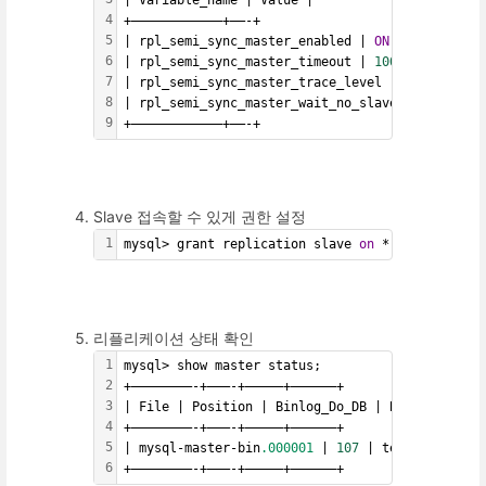
4
+————————————+——-+
5
| rpl_semi_sync_master_enabled | 
ON
 |
6
| rpl_semi_sync_master_timeout | 
1000
 |
7
| rpl_semi_sync_master_trace_level | 
32
 |
8
| rpl_semi_sync_master_wait_no_slave | 
ON
 |
9
+————————————+——-+
Slave 접속할 수 있게 권한 설정
1
mysql> grant replication slave 
on
 *.* to 
'test'
리플리케이션 상태 확인
1
mysql> show master status;
2
+————————-+———-+————–+——————+
3
| File | Position | Binlog_Do_DB | Binlog_Ignor
4
+————————-+———-+————–+——————+
5
| mysql-master-bin
.000001
 | 
107
 | test1234 | |
6
+————————-+———-+————–+——————+