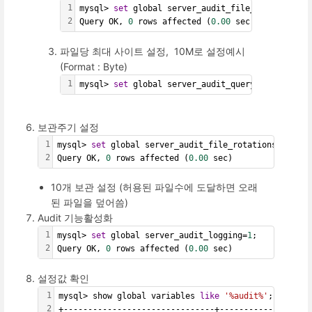
1
mysql> 
set
 global server_audit_file_rotate_now=
2
Query OK, 
0
 rows affected (
0.00
 sec)
파일당 최대 사이트 설정, 10M로 설정예시
(Format : Byte)
1
mysql> 
set
 global server_audit_query_log_limit=
보관주기 설정
1
mysql> 
set
 global server_audit_file_rotations=
10
;
2
Query OK, 
0
 rows affected (
0.00
 sec)
10개 보관 설정 (허용된 파일수에 도달하면 오래
된 파일을 덮어씀)
Audit 기능활성화
1
mysql> 
set
 global server_audit_logging=
1
;
2
Query OK, 
0
 rows affected (
0.00
 sec)
설정값 확인
1
mysql> show global variables 
like
'%audit%'
;
2
+-------------------------------+-------------------