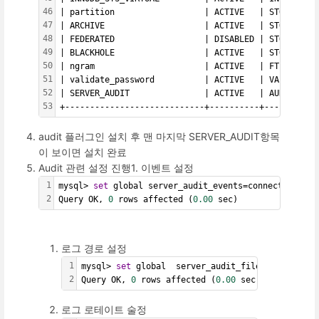
46
| partition                  | ACTIVE   | STORAGE EN
47
| ARCHIVE                    | ACTIVE   | STORAGE EN
48
| FEDERATED                  | DISABLED | STORAGE EN
49
| BLACKHOLE                  | ACTIVE   | STORAGE EN
50
| ngram                      | ACTIVE   | FTPARSER  
51
| validate_password          | ACTIVE   | VALIDATE P
52
| SERVER_AUDIT               | ACTIVE   | AUDIT     
53
+----------------------------+----------+-----------
audit 플러그인 설치 후 맨 마지막 SERVER_AUDIT항목
이 보이면 설치 완료
Audit 관련 설정 진행1. 이벤트 설정
1
mysql> 
set
 global server_audit_events=connect;
2
Query OK, 
0
 rows affected (
0.00
 sec)
로그 경로 설정
1
mysql> 
set
 global  server_audit_file_path=
'//us
2
Query OK, 
0
 rows affected (
0.00
 sec)
로그 로테이트 술정