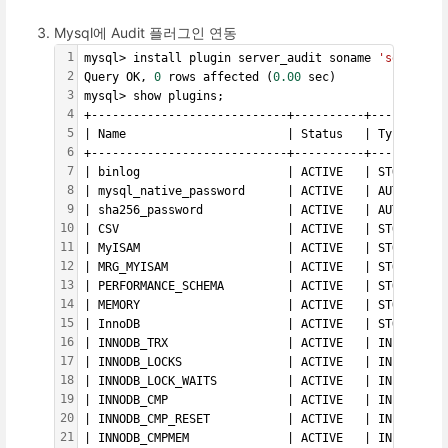
Mysql에 Audit 플러그인 연동
1
mysql> install plugin server_audit soname 
'server_au
2
Query OK, 
0
 rows affected (
0.00
 sec)
3
mysql> show plugins;
4
+----------------------------+----------+-----------
5
| Name                       | Status   | Type      
6
+----------------------------+----------+-----------
7
| binlog                     | ACTIVE   | STORAGE EN
8
| mysql_native_password      | ACTIVE   | AUTHENTICA
9
| sha256_password            | ACTIVE   | AUTHENTICA
10
| CSV                        | ACTIVE   | STORAGE EN
11
| MyISAM                     | ACTIVE   | STORAGE EN
12
| MRG_MYISAM                 | ACTIVE   | STORAGE EN
13
| PERFORMANCE_SCHEMA         | ACTIVE   | STORAGE EN
14
| MEMORY                     | ACTIVE   | STORAGE EN
15
| InnoDB                     | ACTIVE   | STORAGE EN
16
| INNODB_TRX                 | ACTIVE   | INFORMATIO
17
| INNODB_LOCKS               | ACTIVE   | INFORMATIO
18
| INNODB_LOCK_WAITS          | ACTIVE   | INFORMATIO
19
| INNODB_CMP                 | ACTIVE   | INFORMATIO
20
| INNODB_CMP_RESET           | ACTIVE   | INFORMATIO
21
| INNODB_CMPMEM              | ACTIVE   | INFORMATIO