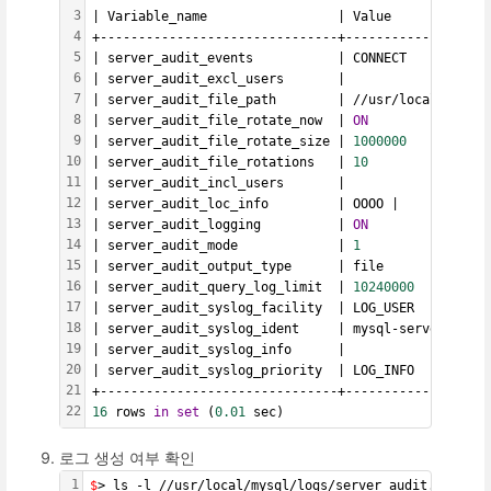
3
| Variable_name                 | Value             
4
+-------------------------------+-------------------
5
| server_audit_events           | CONNECT           
6
| server_audit_excl_users       |                   
7
| server_audit_file_path        | //usr/local/mysql/
8
| server_audit_file_rotate_now  | 
ON
9
| server_audit_file_rotate_size | 
1000000
10
| server_audit_file_rotations   | 
10
11
| server_audit_incl_users       |                   
12
| server_audit_loc_info         | OOOO |
13
| server_audit_logging          | 
ON
14
| server_audit_mode             | 
1
15
| server_audit_output_type      | file              
16
| server_audit_query_log_limit  | 
10240000
17
| server_audit_syslog_facility  | LOG_USER          
18
| server_audit_syslog_ident     | mysql-server_audit
19
| server_audit_syslog_info      |                   
20
| server_audit_syslog_priority  | LOG_INFO          
21
+-------------------------------+-------------------
22
16
 rows 
in
set
 (
0.01
 sec)
로그 생성 여부 확인
1
$
> ls -l //usr/local/mysql/logs/server_audit.log