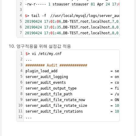
2
-rw-r----- 
1
 stoauser stoauser 
81
 Apr 
24
17
:
0
1
 /usr/
3
4
$
> tail -f  //usr/local/mysql/logs/server_audit.log
5
20190424
17
:
0
1
:
0
6
,DB-TEST,root,localhost,
7
,
0
,DISCONN
6
20190424
17
:
0
1
:
35
,DB-TEST,root,localhost,
8
,
0
,CONNECT
7
20190424
17
:
0
1
:
46
,DB-TEST,root,localhost,
8
,
0
,DISCONN
영구적용을 위해 설정값 적용
1
$
> vi /etc/my.cnf
2
...
3
######### Audit #############
4
plugin_load_add                         = server_aud
5
server_audit_logging                    = on
6
server_audit_events                     = connect
7
server_audit_output_type                = file
8
server_audit_file_path                  = /usr/local
9
server_audit_file_rotate_now            = ON
10
server_audit_file_rotate_size           = 
1000000
11
server_audit_file_rotations             = 
1024
12
...